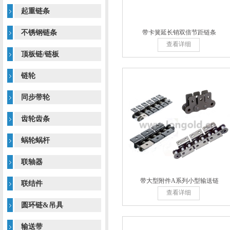
起重链条
不锈钢链条
带卡簧延长销双倍节距链条
查看详细
顶板链/链板
链轮
同步带轮
齿轮齿条
蜗轮蜗杆
联轴器
带大型附件A系列小型输送链
联结件
查看详细
圆环链&吊具
输送带