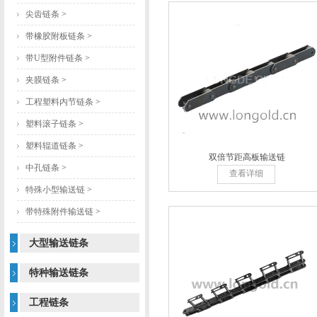
尖齿链条
>
带橡胶附板链条
>
带U型附件链条
>
夹膜链条
>
工程塑料内节链条
>
塑料滚子链条
>
塑料辊道链条
>
双倍节距高板输送链
中孔链条
>
查看详细
特殊小型输送链
>
带特殊附件输送链
>
大型输送链条
特种输送链条
工程链条