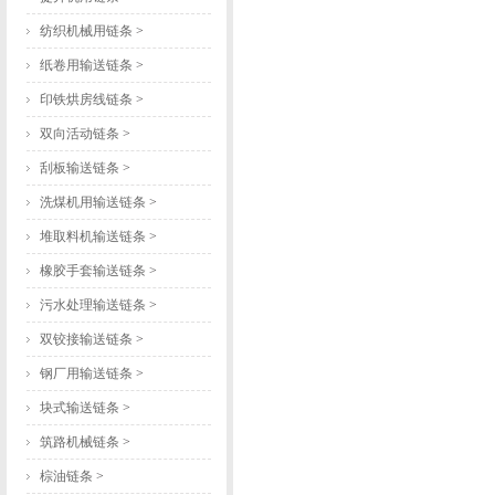
纺织机械用链条
>
纸卷用输送链条
>
印铁烘房线链条
>
双向活动链条
>
刮板输送链条
>
洗煤机用输送链条
>
堆取料机输送链条
>
橡胶手套输送链条
>
污水处理输送链条
>
双铰接输送链条
>
钢厂用输送链条
>
块式输送链条
>
筑路机械链条
>
棕油链条
>