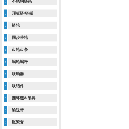
不锈钢链条
顶板链/链板
链轮
同步带轮
齿轮齿条
蜗轮蜗杆
联轴器
联结件
圆环链&吊具
输送带
胀紧套