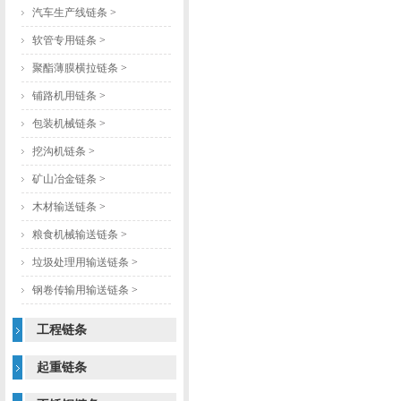
汽车生产线链条
>
软管专用链条
>
聚酯薄膜横拉链条
>
铺路机用链条
>
包装机械链条
>
挖沟机链条
>
矿山冶金链条
>
木材输送链条
>
粮食机械输送链条
>
垃圾处理用输送链条
>
钢卷传输用输送链条
>
工程链条
起重链条