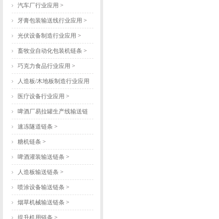
汽车厂行业应用
>
牙膏包装输送线行业应用
>
光伏设备制造行业应用
>
畜牧业自动化包装机链条
>
巧克力食品行业应用
>
人造板/木地板制造行业应用
>
医疗设备行业应用
>
啤酒厂易拉罐生产线输送链
条
>
速冻隧道链条
>
糖机链条
>
啤酒灌装输送链条
>
人造板输送链条
>
喷涂设备输送链条
>
烟草机械输送链条
>
提升机用链条
>